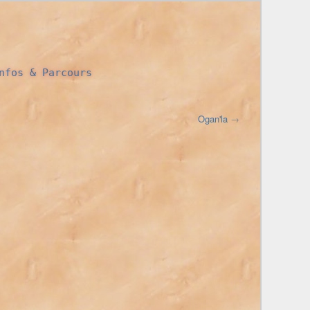
nfos & Parcours
Ogan'la
→