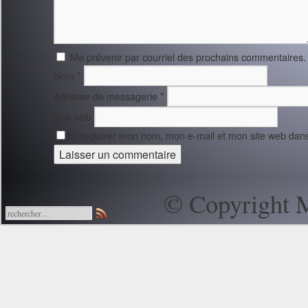
Me prévenir par courriel des prochains commentaires.
Nom
*
Adresse de messagerie
*
Site web
Enregistrer mon nom, mon e-mail et mon site web dan
© Copyright