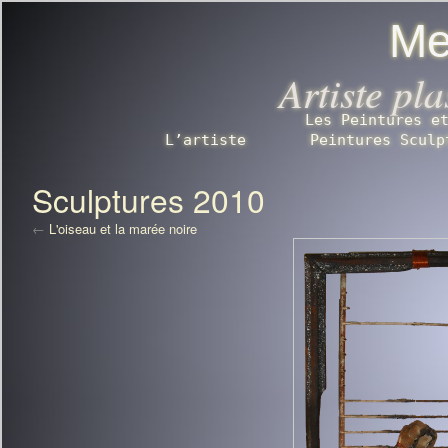
Me
Artiste pl
Les Peintures e
L’artiste
Peintures Sculp
Sculptures 2010
←
L'oiseau et la marée noire